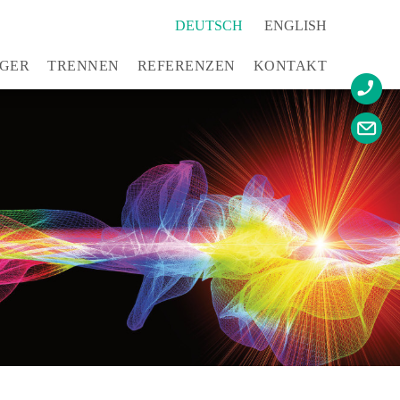
DEUTSCH
ENGLISH
GER
TRENNEN
REFERENZEN
KONTAKT
LOW Mini
LOW Standard
LOW XL
LOW Laser
INT Inline
Trayloader