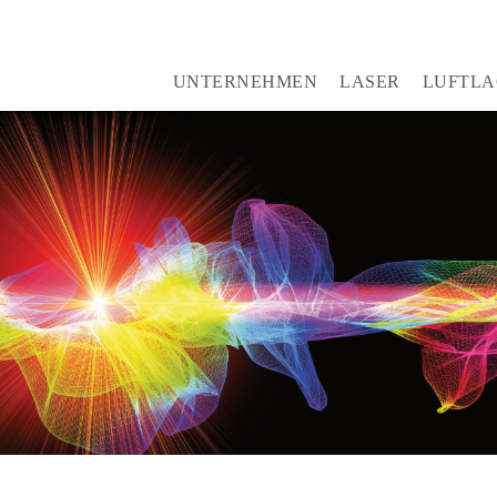
Navigation
UNTERNEHMEN
LASER
LUFTLA
überspringen
Über Uns
LAS 28
920.10
LAS 28 XL
920.12
LAS 28 XLe
920.13
LAS 23 Fahrbar
920.20