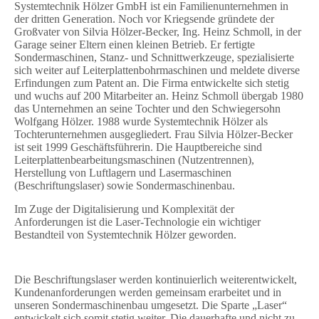
Systemtechnik Hölzer GmbH ist ein Familienunternehmen in
der dritten Generation. Noch vor Kriegsende gründete der
Großvater von Silvia Hölzer-Becker, Ing. Heinz Schmoll, in der
Garage seiner Eltern einen kleinen Betrieb. Er fertigte
Sondermaschinen, Stanz- und Schnittwerkzeuge, spezialisierte
sich weiter auf Leiterplattenbohrmaschinen und meldete diverse
Erfindungen zum Patent an. Die Firma entwickelte sich stetig
und wuchs auf 200 Mitarbeiter an. Heinz Schmoll übergab 1980
das Unternehmen an seine Tochter und den Schwiegersohn
Wolfgang Hölzer. 1988 wurde Systemtechnik Hölzer als
Tochterunternehmen ausgegliedert. Frau Silvia Hölzer-Becker
ist seit 1999 Geschäftsführerin. Die Hauptbereiche sind
Leiterplattenbearbeitungsmaschinen (Nutzentrennen),
Herstellung von Luftlagern und Lasermaschinen
(Beschriftungslaser) sowie Sondermaschinenbau.
Im Zuge der Digitalisierung und Komplexität der
Anforderungen ist die Laser-Technologie ein wichtiger
Bestandteil von Systemtechnik Hölzer geworden.
Die Beschriftungslaser werden kontinuierlich weiterentwickelt,
Kundenanforderungen werden gemeinsam erarbeitet und in
unseren Sondermaschinenbau umgesetzt. Die Sparte „Laser“
entwickelt sich somit stetig weiter. Die dauerhafte und nicht zu