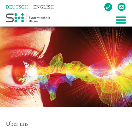
DEUTSCH
ENGLISH
UNTE
LASE
LUFT
TREN
REFE
KONT
Über uns