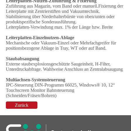
Leiterplatten-Nutzen-Zuführung & Fixierung
Zuführung aus Magazin, vom Band oder manuell.Fixierung der
Leiterplatte mit Zentrierstiften und Vakuumtechnik.
Stabilisierung über Niederhalterbürste von oben/unten oder
produktspezifische Sonderausführung.
Leiterplatten-Verwindung max. 1% der Länge bzw. Breite
Leiterplatten-Einzelnutzen-Ablage
Mechanische oder Vakuum-Einzel oder Mehrfachgreifer für
positionsbezogene Ablage in Tray, WT oder auf Band.
Staubabsaugung
Externe staubexplosionsgeschützte Saugeinheit, H-Filter,
Unterdruckabfrage. Wahlweise Anschluss an Zentralabsaugung
Multiachsen-Systemsteuerung
IPC-Steuerung DIN-Programm 66025, Windows® 10, 12“
Touchscreen Monitor Bahnsteuerung
(Schneiden/Fräsen/Bohren)
Zurück