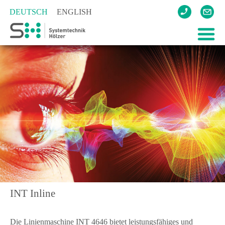
DEUTSCH
ENGLISH
UNTE
LASE
LUFT
TREN
REFE
KONT
INT Inline
Die Linienmaschine INT 4646 bietet leistungsfähiges und